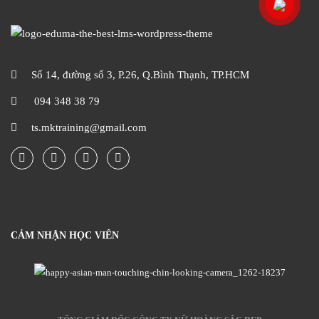
Số 14, đường số 3, P.26, Q.Bình Thạnh, TP.HCM
094 348 38 79
ts.mktraining@gmail.com
CẢM NHẬN HỌC VIÊN
Ông Trần Anh Thư