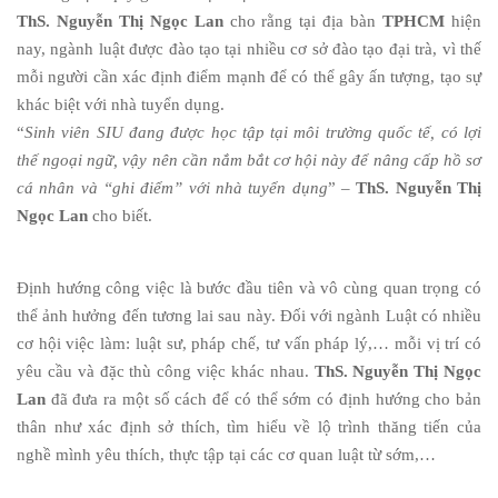
ThS. Nguyễn Thị Ngọc Lan
cho rằng tại địa bàn
TPHCM
hiện
nay, ngành luật được đào tạo tại nhiều cơ sở đào tạo đại trà, vì thế
mỗi người cần xác định điểm mạnh để có thể gây ấn tượng, tạo sự
khác biệt với nhà tuyển dụng.
“
Sinh viên SIU đang được học tập tại môi trường quốc tế, có lợi
thế ngoại ngữ, vậy nên cần nắm bắt cơ hội này để nâng cấp hồ sơ
cá nhân và “ghi điểm” với nhà tuyển dụng
” –
ThS. Nguyễn Thị
Ngọc Lan
cho biết.
Định hướng công việc là bước đầu tiên và vô cùng quan trọng có
thể ảnh hưởng đến tương lai sau này. Đối với ngành Luật có nhiều
cơ hội việc làm: luật sư, pháp chế, tư vấn pháp lý,… mỗi vị trí có
yêu cầu và đặc thù công việc khác nhau.
ThS. Nguyễn Thị Ngọc
Lan
đã đưa ra một số cách để có thể sớm có định hướng cho bản
thân như xác định sở thích, tìm hiểu về lộ trình thăng tiến của
nghề mình yêu thích, thực tập tại các cơ quan luật từ sớm,…