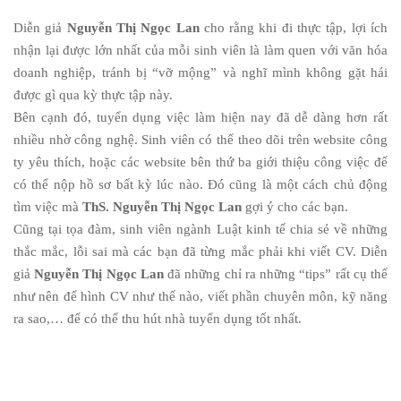
Diễn giả
Nguyễn Thị Ngọc Lan
cho rằng khi đi thực tập, lợi ích
nhận lại được lớn nhất của mỗi sinh viên là làm quen với văn hóa
doanh nghiệp, tránh bị “vỡ mộng” và nghĩ mình không gặt hái
được gì qua kỳ thực tập này.
Bên cạnh đó, tuyển dụng việc làm hiện nay đã dễ dàng hơn rất
nhiều nhờ công nghệ. Sinh viên có thể theo dõi trên website công
ty yêu thích, hoặc các website bên thứ ba giới thiệu công việc để
có thể nộp hồ sơ bất kỳ lúc nào. Đó cũng là một cách chủ động
tìm việc mà
ThS. Nguyễn Thị Ngọc Lan
gợi ý cho các bạn.
Cũng tại tọa đàm, sinh viên ngành Luật kinh tế chia sẻ về những
thắc mắc, lỗi sai mà các bạn đã từng mắc phải khi viết CV. Diễn
giả
Nguyễn Thị Ngọc Lan
đã những chỉ ra những “tips” rất cụ thể
như nên để hình CV như thế nào, viết phần chuyên môn, kỹ năng
ra sao,… để có thể thu hút nhà tuyển dụng tốt nhất.