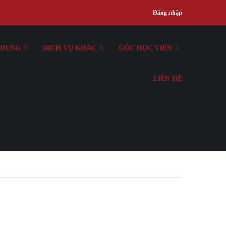
Đăng nhập
 DỤNG
DỊCH VỤ KHÁC
GÓC HỌC VIÊN
LIÊN HỆ