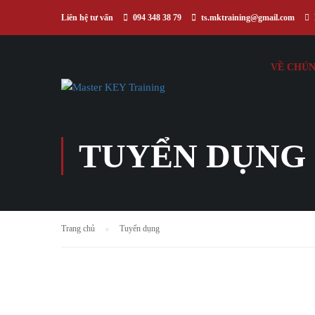
Liên hệ tư vấn
094 348 38 79
ts.mktraining@gmail.com
VỀ CHÚN
TUYỂN DỤNG
Trang chủ
Tuyển dụng