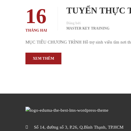
16
TUYỂN THỰC T
Đăng bởi
MASTER KEY TRAINING
THÁNG HAI
MỤC TIÊU CHƯƠNG TRÌNH Hỗ trợ sinh viên tìm nơi thực tậ
XEM THÊM
Số 14, đường số 3, P.26, Q.Bình Thạnh, TP.HCM