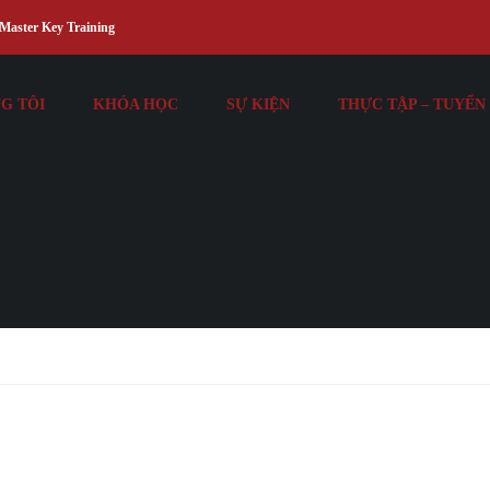
Master Key Training
G TÔI
KHÓA HỌC
SỰ KIỆN
THỰC TẬP – TUYỂN